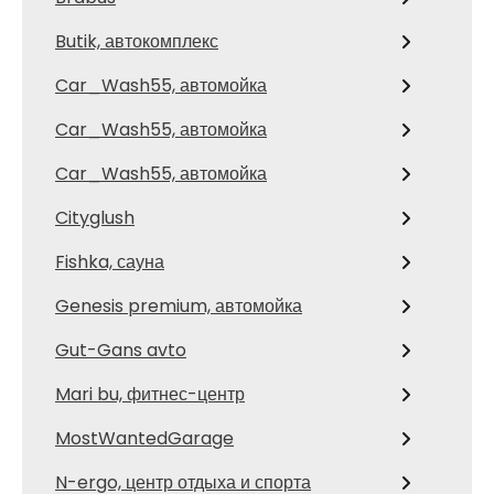
Butik, автокомплекс
Car_Wash55, автомойка
Car_Wash55, автомойка
Car_Wash55, автомойка
Cityglush
Fishka, сауна
Genesis premium, автомойка
Gut-Gans avto
Mari bu, фитнес-центр
MostWantedGarage
N-ergo, центр отдыха и спорта