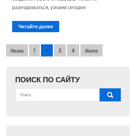
разочароваться, узнаем сегодня
Читайте далее
Пагинация
Назад
1
2
3
4
Далее
записей
ПОИСК ПО САЙТУ