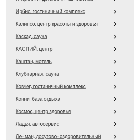
Ирбис, гостиничный комплекс
Калипсо, центр красоты и здоровья
Каскад, сауна
КАСПИЙ, центр
Каштан, мотель
Клубпарная, сауна
Ковчег, гостиничный комплекс
Конни, база отдыха
Космос, центр здоровья
Ладья, автосервис
Ле-ман, досугово-оздоровительный