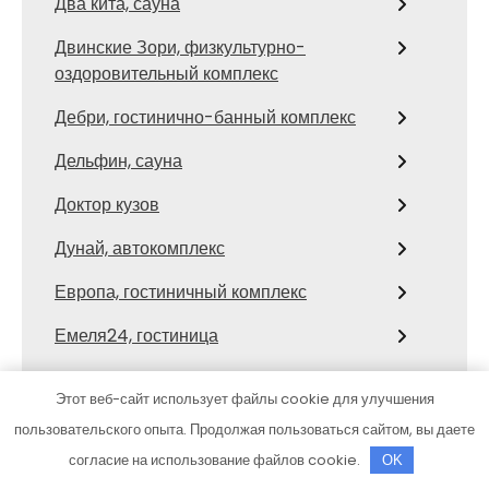
Два кита, сауна
Двинские Зори, физкультурно-
оздоровительный комплекс
Дебри, гостинично-банный комплекс
Дельфин, сауна
Доктор кузов
Дунай, автокомплекс
Европа, гостиничный комплекс
Емеля24, гостиница
Ершово, парк-отель
Этот веб-сайт использует файлы cookie для улучшения
Заря
пользовательского опыта. Продолжая пользоваться сайтом, вы даете
согласие на использование файлов cookie.
OK
Здравушка, семейная баня